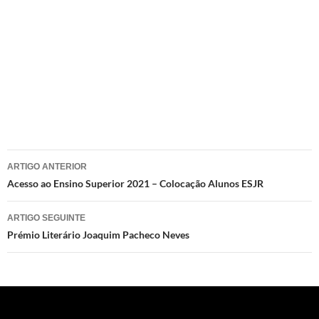
Navegação
ARTIGO ANTERIOR
de
Acesso ao Ensino Superior 2021 – Colocação Alunos ESJR
artigos
ARTIGO SEGUINTE
Prémio Literário Joaquim Pacheco Neves