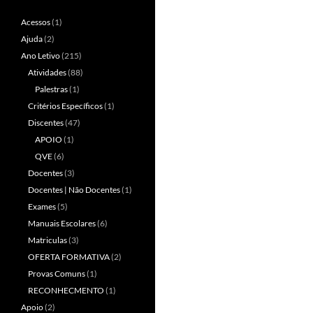
Acessos
(1)
Ajuda
(2)
Ano Letivo
(215)
Atividades
(88)
Palestras
(1)
Critérios Específicos
(1)
Discentes
(47)
APOIO
(1)
QVE
(6)
Docentes
(3)
Docentes | Não Docentes
(1)
Exames
(5)
Manuais Escolares
(6)
Matriculas
(3)
OFERTA FORMATIVA
(2)
Provas Comuns
(1)
RECONHECMENTO
(1)
Apoio
(2)