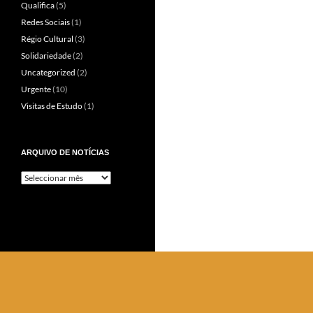
Qualifica
(5)
Redes Sociais
(1)
Régio Cultural
(3)
Solidariedade
(2)
Uncategorized
(2)
Urgente
(10)
Visitas de Estudo
(1)
ARQUIVO DE NOTÍCIAS
Arquivo
de
Notícias