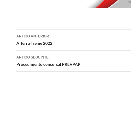
Navegação
ARTIGO ANTERIOR
de
A Terra Treme 2022
artigos
ARTIGO SEGUINTE
Procedimento concursal PREVPAP