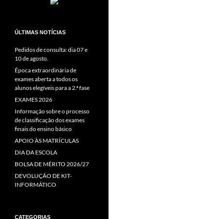
ÚLTIMAS NOTÍCIAS
Pedidos de consulta: dia 07 e
10 de agosto.
Época extraordinária de
exames aberta a todos os
alunos elegíveis para a 2.ª fase
EXAMES 2026
Informação sobre o processo
de classificação dos exames
finais do ensino básico
APOIO ÀS MATRÍCULAS
DIA DA ESCOLA
BOLSA DE MÉRITO 2026/27
DEVOLUÇÃO DE KIT-
INFORMÁTICO
CATEGORIAS