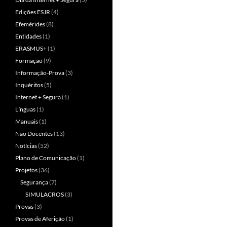
Edições ESJR
(4)
Efemérides
(8)
Entidades
(1)
ERASMUS+
(1)
Formação
(9)
Informação-Prova
(3)
Inquéritos
(5)
Internet + Segura
(1)
Línguas
(1)
Manuais
(1)
Não Docentes
(13)
Notícias
(52)
Plano de Comunicação
(1)
Projetos
(36)
Segurança
(7)
SIMULACROS
(3)
Provas
(3)
Provas de Aferição
(1)