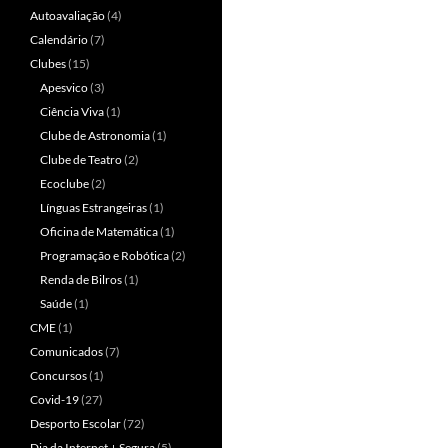
Autoavaliação
(4)
Calendário
(7)
Clubes
(15)
Apesvico
(3)
Ciência Viva
(1)
Clube de Astronomia
(1)
Clube de Teatro
(2)
Ecoclube
(2)
Línguas Estrangeiras
(1)
Oficina de Matemática
(1)
Programação e Robótica
(2)
Renda de Bilros
(1)
Saúde
(1)
CME
(1)
Comunicados
(7)
Concursos
(1)
Covid-19
(27)
Desporto Escolar
(72)
Dia da Internet + Segura
(5)