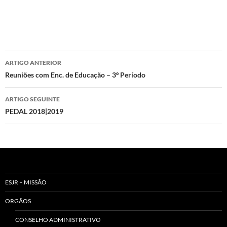
Navegação
ARTIGO ANTERIOR
de
Reuniões com Enc. de Educação – 3º Período
artigos
ARTIGO SEGUINTE
PEDAL 2018|2019
ESJR – MISSÃO
ORGÃOS
CONSELHO ADMINISTRATIVO