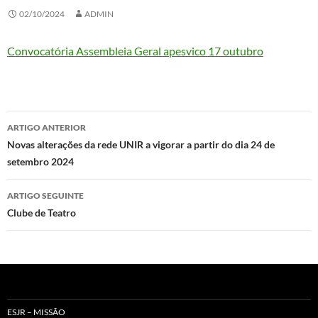
02/10/2024
ADMIN
Convocatória Assembleia Geral apesvico 17 outubro
Navegação
ARTIGO ANTERIOR
de
Novas alterações da rede UNIR a vigorar a partir do dia 24 de
setembro 2024
artigos
ARTIGO SEGUINTE
Clube de Teatro
ESJR – MISSÃO