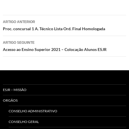
Navegação
ARTIGO ANTERIOR
de
Proc. concursal 1 A. Técnico Lista Ord. Final Homologada
artigos
ARTIGO SEGUINTE
Acesso ao Ensino Superior 2021 – Colocação Alunos ESJR
ESJR – MISSÃO
ORGÃOS
CONSELHO ADMINISTRATIVO
CONSELHO GERAL