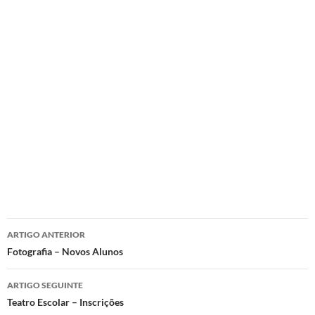
Navegação
ARTIGO ANTERIOR
de
Fotografia – Novos Alunos
artigos
ARTIGO SEGUINTE
Teatro Escolar – Inscrições