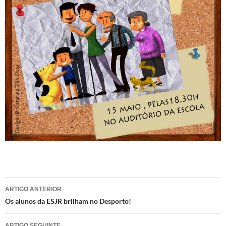
Navegação
ARTIGO ANTERIOR
de
Os alunos da ESJR brilham no Desporto!
artigos
ARTIGO SEGUINTE