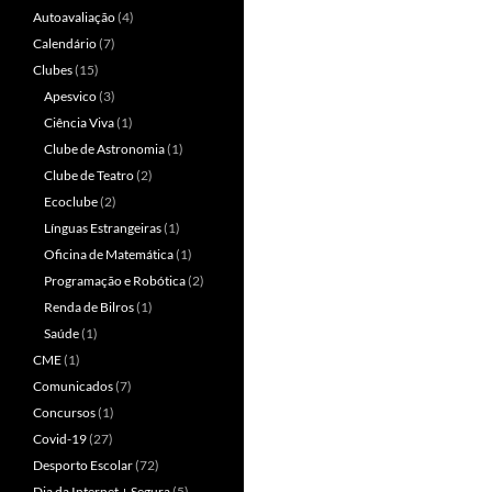
Autoavaliação
(4)
Calendário
(7)
Clubes
(15)
Apesvico
(3)
Ciência Viva
(1)
Clube de Astronomia
(1)
Clube de Teatro
(2)
Ecoclube
(2)
Línguas Estrangeiras
(1)
Oficina de Matemática
(1)
Programação e Robótica
(2)
Renda de Bilros
(1)
Saúde
(1)
CME
(1)
Comunicados
(7)
Concursos
(1)
Covid-19
(27)
Desporto Escolar
(72)
Dia da Internet + Segura
(5)