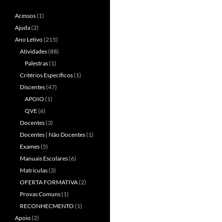
Acessos
(1)
Ajuda
(2)
Ano Letivo
(215)
Atividades
(88)
Palestras
(1)
Critérios Específicos
(1)
Discentes
(47)
APOIO
(1)
QVE
(6)
Docentes
(3)
Docentes | Não Docentes
(1)
Exames
(5)
Manuais Escolares
(6)
Matriculas
(3)
OFERTA FORMATIVA
(2)
Provas Comuns
(1)
RECONHECMENTO
(1)
Apoio
(2)