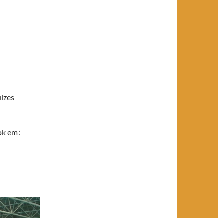
uízes
ok em :