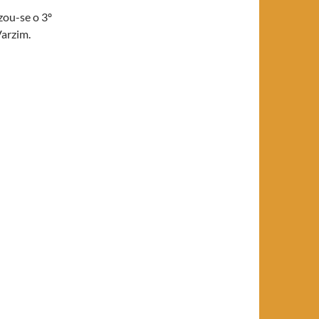
zou-se o 3º
Varzim.