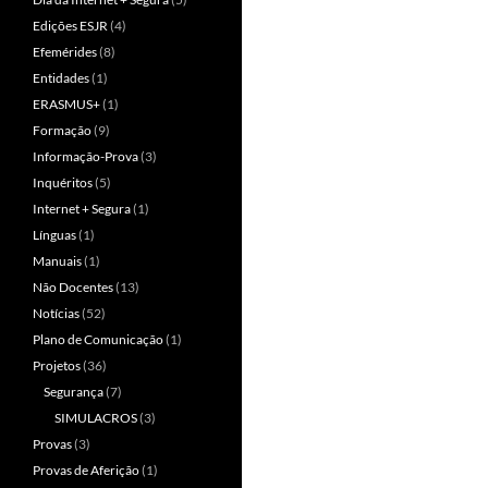
Edições ESJR
(4)
Efemérides
(8)
Entidades
(1)
ERASMUS+
(1)
Formação
(9)
Informação-Prova
(3)
Inquéritos
(5)
Internet + Segura
(1)
Línguas
(1)
Manuais
(1)
Não Docentes
(13)
Notícias
(52)
Plano de Comunicação
(1)
Projetos
(36)
Segurança
(7)
SIMULACROS
(3)
Provas
(3)
Provas de Aferição
(1)