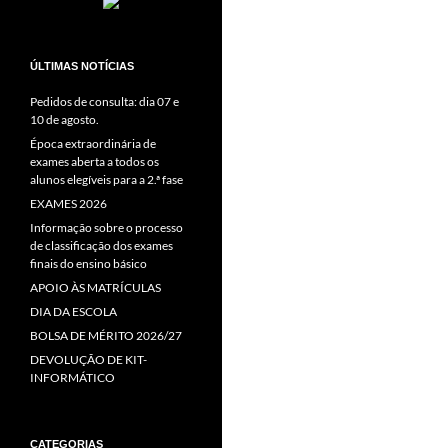
ÚLTIMAS NOTÍCIAS
Pedidos de consulta: dia 07 e
10 de agosto.
Época extraordinária de
exames aberta a todos os
alunos elegíveis para a 2.ª fase
EXAMES 2026
Informação sobre o processo
de classificação dos exames
finais do ensino básico
APOIO ÀS MATRÍCULAS
DIA DA ESCOLA
BOLSA DE MÉRITO 2026/27
DEVOLUÇÃO DE KIT-
INFORMÁTICO
CATEGORIAS