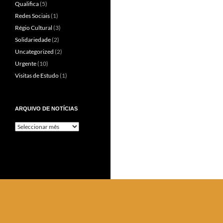
Qualifica
(5)
Redes Sociais
(1)
Régio Cultural
(3)
Solidariedade
(2)
Uncategorized
(2)
Urgente
(10)
Visitas de Estudo
(1)
ARQUIVO DE NOTÍCIAS
Arquivo
de
Notícias