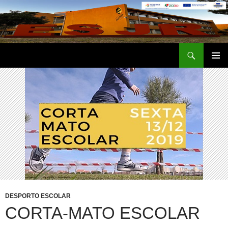
Saltar
para
o
conteúdo
Procurar
Escola Secundária José Régio
MENU
PRIMÁR
DESPORTO ESCOLAR
CORTA-MATO ESCOLAR