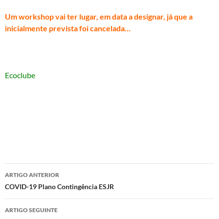
Um workshop vai ter lugar, em data a designar, já que a
inicialmente prevista foi cancelada…
Ecoclube
Navegação
ARTIGO ANTERIOR
de
COVID-19 Plano Contingência ESJR
artigos
ARTIGO SEGUINTE