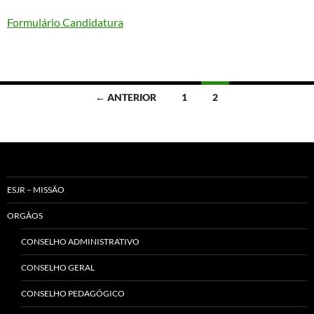
Formulário Candidatura
Navegação
← ANTERIOR
1
2
de
artigos
ESJR – MISSÃO
ORGÃOS
CONSELHO ADMINISTRATIVO
CONSELHO GERAL
CONSELHO PEDAGÓGICO