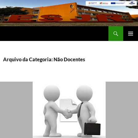
Saltar
para
o
conteúdo
Procurar
Escola Secundária José Régio
MENU
PRIMÁR
Arquivo da Categoria: Não Docentes