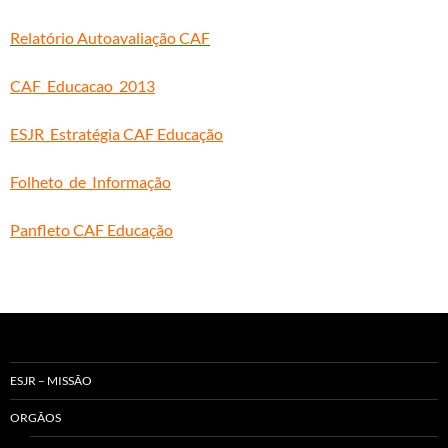
Relatório Autoavaliação CAF
CAF_Educacao_2013
ESJR_Estratégia CAF Educação
Folheto_de_Informação
Panfleto CAF Educação
ESJR – MISSÃO
ORGÃOS